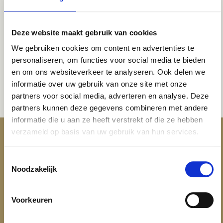
uitgebreide lijn.
Waaronder voetencrèmes met urea, heel rescue
balsem, voetpoeder, cooling sprays, nagel tinctuur.
Deze website maakt gebruik van cookies
We gebruiken cookies om content en advertenties te
Teveel om op te noemen. Laat uw voeten in de
personaliseren, om functies voor social media te bieden
watten leggen met deze producten. Ze werken
en om ons websiteverkeer te analyseren. Ook delen we
verzorgend, helend, hydraterend en ze geven een
informatie over uw gebruik van onze site met onze
gevoel van weldaad.
partners voor social media, adverteren en analyse. Deze
partners kunnen deze gegevens combineren met andere
informatie die u aan ze heeft verstrekt of die ze hebben
verzameld op basis van uw gebruik van hun services.
Toestemmingsselectie
Noodzakelijk
Voorkeuren