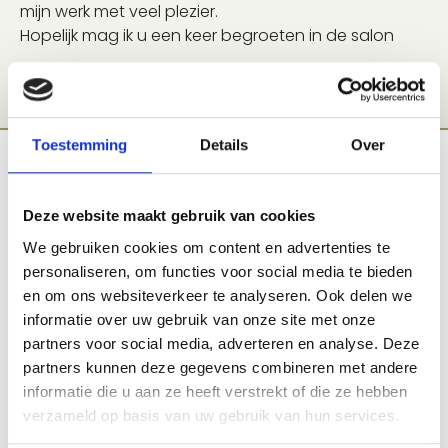
mijn werk met veel plezier.
Hopelijk mag ik u een keer begroeten in de salon
Toestemming
Details
Over
Contact formulier
Deze website maakt gebruik van cookies
Heeft u een vraag of wilt u graag een afspraak
We gebruiken cookies om content en advertenties te
maken, vul dan het contact formulier hiernaast in.
personaliseren, om functies voor social media te bieden
Geef bijvoorbeeld aan welke behandeling u
en om ons websiteverkeer te analyseren. Ook delen we
graag zou willen. We nemen zo spoedig mogelijk
informatie over uw gebruik van onze site met onze
contact met u op.
partners voor social media, adverteren en analyse. Deze
partners kunnen deze gegevens combineren met andere
informatie die u aan ze heeft verstrekt of die ze hebben
Naam
verzameld op basis van uw gebruik van hun services.