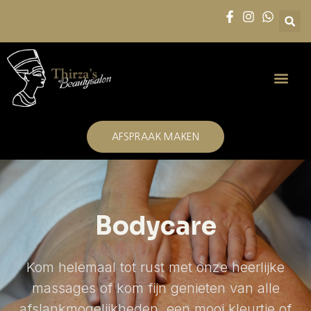
AFSPRAAK MAKEN
Bodycare
Kom helemaal tot rust met onze heerlijke
massages of kom fijn genieten van alle
afslankmogelijkheden, een mooi kleurtje of