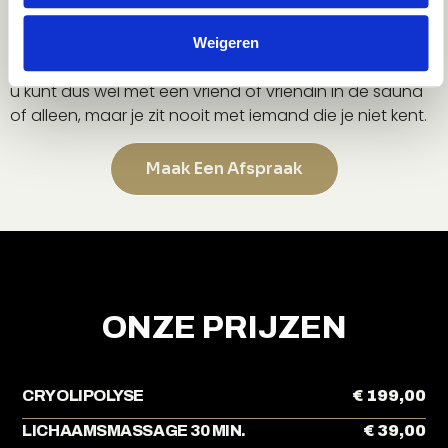
Infrarood sauna
De infrarood sauna kan gebruikt worden door
Weigeren
maximaal 2 personen. De infrarood sauna is wel privé,
u kunt dus wel met een vriend of vriendin in de sauna
of alleen, maar je zit nooit met iemand die je niet kent.
Maak Een Afspraak
ONZE PRIJZEN
CRYOLIPOLYSE
€ 199,00
LICHAAMSMASSAGE 30 MIN.
€ 39,00