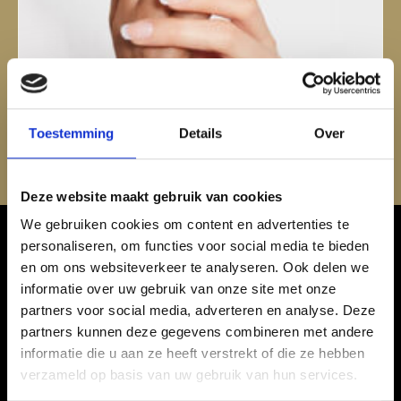
Toestemming
Details
Over
Deze website maakt gebruik van cookies
We gebruiken cookies om content en advertenties te
personaliseren, om functies voor social media te bieden
en om ons websiteverkeer te analyseren. Ook delen we
ONZE PRIJZEN
informatie over uw gebruik van onze site met onze
partners voor social media, adverteren en analyse. Deze
partners kunnen deze gegevens combineren met andere
MANICURE
€ 28,00
informatie die u aan ze heeft verstrekt of die ze hebben
verzameld op basis van uw gebruik van hun services.
MANICURE INCL. HANDMASSAGE
€ 34,50