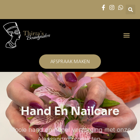
AFSPRAAK MAKEN
Hand En Nailcare
Mooie hand en nagel verzorging met onze
Alessandro producten.