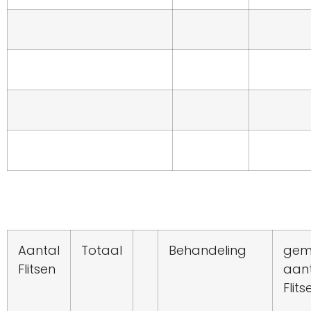
Aantal
Totaal
Behandeling
gem
Flitsen
aant
Flits