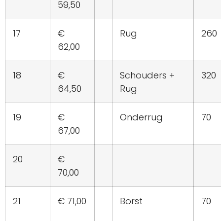
59,50
17
€
Rug
260
62,00
18
€
Schouders +
320
64,50
Rug
19
€
Onderrug
70
67,00
20
€
70,00
21
€ 71,00
Borst
70