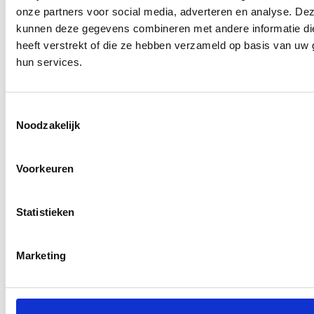
onze partners voor social media, adverteren en analyse. De
Onderarmen
40
kunnen deze gegevens combineren met andere informatie di
heeft verstrekt of die ze hebben verzameld op basis van uw 
hun services.
Hele armen
102
Toestemmingsselectie
Noodzakelijk
Handen
20
Voorkeuren
Statistieken
Buik
70
Marketing
Onderbuik
12