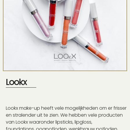
Lookx
Lookx make-up heeft vele mogelijkheden om er frisser
en stralender uit te zien.
We hebben vele producten
van Lookx waaronder lipsticks, lipgloss,
foundations,
oogpotloden, wenkbrauw potloden,