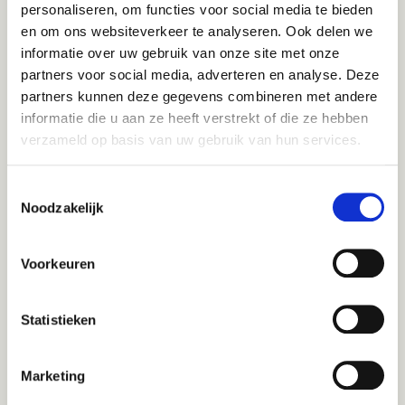
personaliseren, om functies voor social media te bieden
en om ons websiteverkeer te analyseren. Ook delen we
informatie over uw gebruik van onze site met onze
partners voor social media, adverteren en analyse. Deze
partners kunnen deze gegevens combineren met andere
Oogschaduw
informatie die u aan ze heeft verstrekt of die ze hebben
verzameld op basis van uw gebruik van hun services.
Toestemmingsselectie
Noodzakelijk
Er zijn heel veel verschillende kleuren verzorgende
oogschaduw. Ze zijn zowel droog als nat te
Voorkeuren
gebruiken. De formule van de oogschaduw werkt
verzachtend, hydraterend en anti-ageing, waardoor
het niet korrelig wordt of droog aanvoelt op de
Statistieken
oogleden.
Marketing